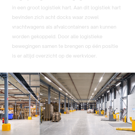
in een groot logistiek hart. Aan dit logistiek hart
bevinden zich acht docks waar zowel
vrachtwagens als afvalcontainers aan kunnen
worden gekoppeld. Door alle logistieke
bewegingen samen te brengen op één positie
is er altijd overzicht op de werkvloer.