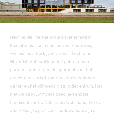
Heutink, de internationale onderneming in
lesmaterialen en meubilair voor onderwijs,
verhuist naar bedrijventerrein ’t Lochter in
Nijverdal. Het familiebedrijf gaf reitsema +
partners architecten de opdracht voor het
ontwerpen van het kantoor, een experience
center en het bijhorend distributiecentrum. Het
nieuwe gebouw moest goed herkenbaar
(iconisch) aan de N35 staan. Ook moest het een
aantrekkelijke plek voor medewerkers zijn en