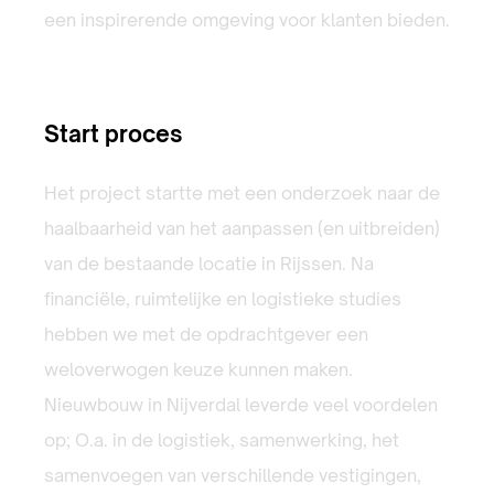
een inspirerende omgeving voor klanten bieden.
Start proces
Het project startte met een onderzoek naar de
haalbaarheid van het aanpassen (en uitbreiden)
van de bestaande locatie in Rijssen. Na
financiële, ruimtelijke en logistieke studies
hebben we met de opdrachtgever een
weloverwogen keuze kunnen maken.
Nieuwbouw in Nijverdal leverde veel voordelen
op; O.a. in de logistiek, samenwerking, het
samenvoegen van verschillende vestigingen,