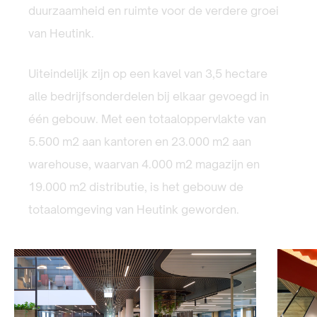
duurzaamheid en ruimte voor de verdere groei
van Heutink.
Uiteindelijk zijn op een kavel van 3,5 hectare
alle bedrijfsonderdelen bij elkaar gevoegd in
één gebouw. Met een totaaloppervlakte van
5.500 m2 aan kantoren en 23.000 m2 aan
warehouse, waarvan 4.000 m2 magazijn en
19.000 m2 distributie, is het gebouw de
totaalomgeving van Heutink geworden.