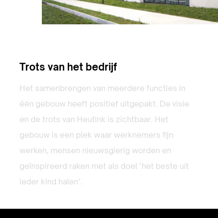
Trots van het bedrijf
Het samenbrengen van meerdere functies in
één gebouw heeft positief uitgepakt. De visie
en de trots van Heutink is zichtbaar. Het
gebouw is een plek waar werknemers fijn
werken, mensen nieuwsgierig worden en
geïnspireerd raken met als doel ‘het beste uit
ieder kind halen’.