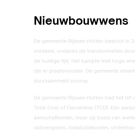
Nieuwbouwwens
De gemeente Rijssen-Holten besloot in 
voldeed, ondanks de transformaties door
de huidige tijd. Het kampte met hoge ener
die er plaatsvonden. De gemeente stree
duurzaamheid voorop.
De gemeente Rijssen-Holten had het lef
Total Cost of Ownership (TCO). Een aanp
aanschafkosten, maar op basis van werkel
opbrengsten, installatiekosten, onderho