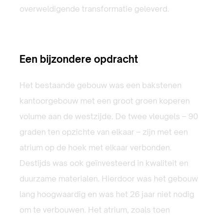
overweldigende transformatie geleverd.
Een bijzondere opdracht
Het bestaande gebouw was een bakstenen
kantoorgebouw met een groot groen koperen
volume aan de westzijde. De twee vleugels – 90
graden ten opzichte van elkaar – zijn met een
atrium op de hoek met elkaar verbonden.
Destijds was ook geïnvesteerd in kwaliteit en
duurzame materialen. Hierdoor was het gebouw
lang hoogwaardig en was het 26 jaar niet nodig
om te verbouwen. Het atrium, zoals toen