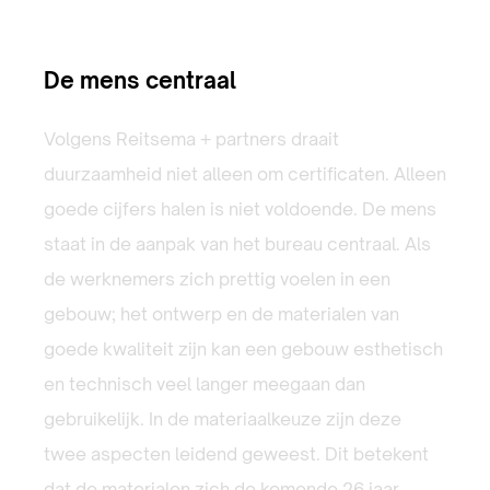
De mens centraal
Volgens Reitsema + partners draait
duurzaamheid niet alleen om certificaten. Alleen
goede cijfers halen is niet voldoende. De mens
staat in de aanpak van het bureau centraal. Als
de werknemers zich prettig voelen in een
gebouw; het ontwerp en de materialen van
goede kwaliteit zijn kan een gebouw esthetisch
en technisch veel langer meegaan dan
gebruikelijk. In de materiaalkeuze zijn deze
twee aspecten leidend geweest. Dit betekent
dat de materialen zich de komende 26 jaar