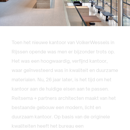
Toen het nieuwe kantoor van VolkerWessels in
Rijssen opende was men er bijzonder trots op.
Het was een hoogwaardig, verfijnd kantoor,
waar geïnvesteerd was in kwaliteit en duurzame
materialen. Nu, 26 jaar later, is het tijd om het
kantoor aan de huidige eisen aan te passen.
Reitsema + partners architecten maakt van het
bestaande gebouw een modern, licht en
duurzaam kantoor. Op basis van de originele
kwaliteiten heeft het bureau een