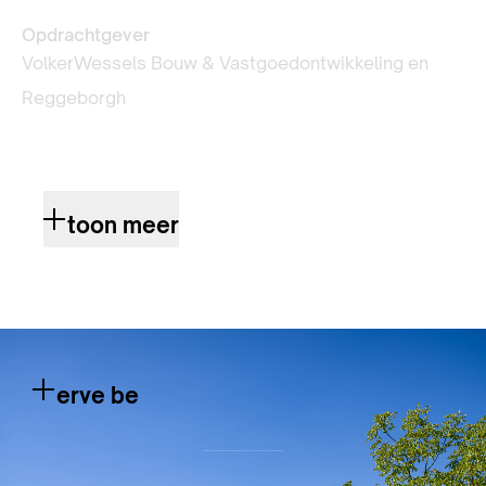
Opdrachtgever
VolkerWessels Bouw & Vastgoedontwikkeling en
Reggeborgh
toon meer
erve be