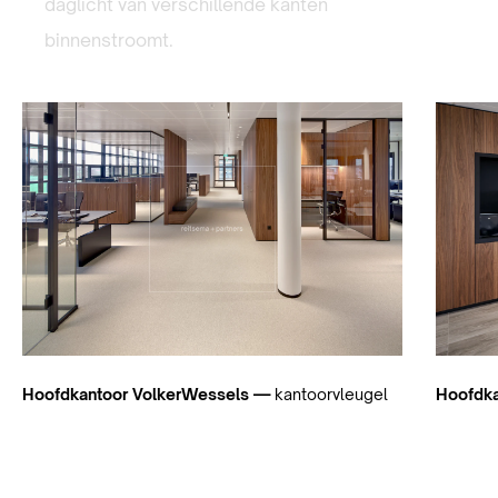
daglicht van verschillende kanten
binnenstroomt.
Hoofdkantoor VolkerWessels —
kantoorvleugel
Hoofdk